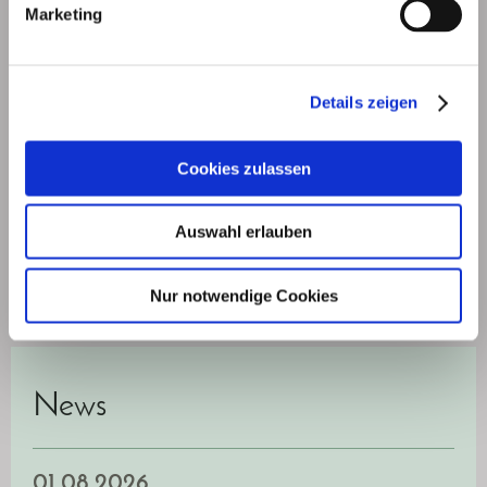
Marketing
Der Inhalt dieser Webseite darf nicht ohne vorherige
ausdrückliche Erlaubnis reproduziert, kopiert, bearbeitet,
Details zeigen
veröffentlicht oder auf anderen Webseiten wieder gegeben
werden. Ausgenommen hiervon sind Zitate im vom
Urheberrecht erlaubten Umfang.
Cookies zulassen
Auswahl erlauben
.
Nur notwendige Cookies
Hintergrundfoto Pixabay
News
01.08.2026