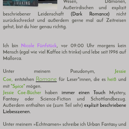
Wesen, Dämonen,
Außerirdischen und explizit
beschriebener Leidenschaft
(Dark Romance)
nicht
zurückschreckst und außerdem gerne mal auf Zeitreisen
gehst, bist du hier genau richtig.
Ich bin
Nicole Fünfstück
, vor 09:00 Uhr morgens kein
Mensch (egal wie viel Kaffee ich trinke) und lebe seit 1996 auf
Mallorca.
Jessie
Unter meinem Pseudonym,
Romane
Coe
,
entstehen
für Leser*innen, die es
heiß
und
mit
"Spice"
mögen.
Jessie Coe-Bücher
haben
immer einen Touch
Mystery,
Fantasy oder Science-Fiction und Schottlandbezug.
Außerdem enthalten sie (zum Teil sehr)
explizit beschriebene
Liebesszenen.
Unter meinem »Echtnamen« schreibe ich U
rban Fantasy und