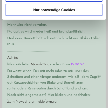
Es geht um einen Auftrag,
den Blake angenommen hat.
Da kam nämlich jemand mit einem Hilfegesuch in die
Nur notwendige Cookies
Agentur für paranormale Fälle
, mit dem niemand
gerechnet hat.
Mehr wird nicht verraten.
Na gut, es wird wieder heiß und brandgefährlich.
Und nein, Burnett hält sich natürlich nicht aus Blakes Fällen
raus.
...............................................
Ach ja:
Mein nächster
Newsletter
, erscheint am
15.08.26.
Du weißt schon: Der mit m
ehr infos zu mir, über das
Schreiben und einer Menge anderem, wie z.B. dem Zugriff
auf Kurzgeschichten von Blake und Burnett zum
runterladen, Reiserouten durch Schottland und v.m.
Noch nicht angemeldet? Hier klicken und nachholen:
Zum Newsletteranmeldeformular