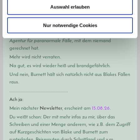
Las Vegas gewesen ist. Jetzt geht es wieder vorwärts.
Auswahl erlauben
Übrigens schreibe ich, rein technisch gesehen, einen
zweiten Band, nicht einen zweiten Teil.
Nur notwendige Cookies
Es geht um einen Auftrag,
den Blake angenommen hat.
Da kam nämlich jemand mit einem Hilfegesuch in die
Agentur für paranormale Fälle
, mit dem niemand
gerechnet hat.
Mehr wird nicht verraten.
Na gut, es wird wieder heiß und brandgefährlich.
Und nein, Burnett hält sich natürlich nicht aus Blakes Fällen
raus.
...............................................
Ach ja:
Mein nächster
Newsletter
, erscheint am
15.08.26.
Du weißt schon: Der mit m
ehr infos zu mir, über das
Schreiben und einer Menge anderem, wie z.B. dem Zugriff
auf Kurzgeschichten von Blake und Burnett zum
runterladen, Reiserouten durch Schottland und v.m.