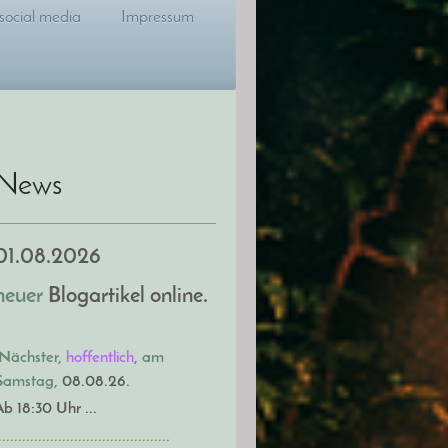
social media
Impressum
News
01.08.2026
neuer
Blogartikel online.
Nächster,
hoffentlich
, am
Samstag,
08.08.26.
Ab 18:30 Uhr ...
..........................................