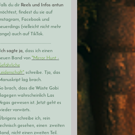
alls du dir
Reels
und Infos
antun
möchtest, findest du sie auf
Instagram, Facebook und
neuerdings (vielleicht nicht mehr
lange) auch auf TikTok.
...........................................
I
ch sagte ja,
dass ich einen
neuen Band
von
"Mirror Hunt -
Gefährliche
Leidenschaft".
schreibe. Tja, das
Manuskript lag brach.
So brach, dass die Wüste Gobi
dagegen wahrscheinlich Las
Vegas gewesen ist. Jetzt geht es
wieder vorwärts.
Übrigens schreibe ich, rein
technisch gesehen, einen zweiten
Band, nicht einen zweiten Teil.