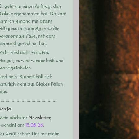
Es geht um einen Auftrag,
den
Blake angenommen hat. Da kam
nämlich jemand mit einem
Hilfegesuch in die
Agentur für
paranormale Fälle
, mit dem
niemand gerechnet hat.
Mehr wird nicht verraten.
Na gut, es wird wieder heiß und
brandgefährlich.
Und nein, Burnett hält sich
natürlich nicht aus Blakes Fällen
raus.
..............................................
Ach ja:
Mein nächster
Newsletter
,
erscheint am
15.08.26.
Du weißt schon: Der mit m
ehr