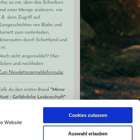
infos zu mir, über das Schreiben
und einer Menge anderem, wie
z.B. dem Zugriff auf
Kurzgeschichten von Blake und
Burnett zum runterladen,
Reiserouten durch Schottland und
v.m.
Noch nicht angemeldet? Hier
klicken und nachholen:
Zum Newsletteranmeldeformular
..........................................
Falls du den ersten Band
"Mirror
Hunt - Gefährliche Leidenschaft"
noch nicht kennst:
Er ist heiß, super spannend,
Dark
Cookies zulassen
Romance
und spielt im
se Website
schwarz-)magische Edinburgh,
Auswahl erlauben
Du findest ihn hier:
Z
um Buch