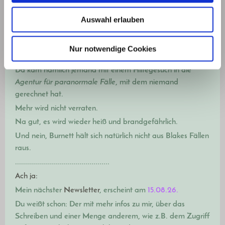
So brach, dass die Wüste Gobi dagegen wahrscheinlich
Las Vegas gewesen ist. Jetzt geht es wieder vorwärts.
Auswahl erlauben
Übrigens schreibe ich, rein technisch gesehen, einen
zweiten Band, nicht einen zweiten Teil.
Nur notwendige Cookies
Es geht um einen Auftrag,
den Blake angenommen hat.
Da kam nämlich jemand mit einem Hilfegesuch in die
Agentur für paranormale Fälle
, mit dem niemand
gerechnet hat.
Mehr wird nicht verraten.
Na gut, es wird wieder heiß und brandgefährlich.
Und nein, Burnett hält sich natürlich nicht aus Blakes Fällen
raus.
...............................................
Ach ja:
Mein nächster
Newsletter
, erscheint am
15.08.26.
Du weißt schon: Der mit m
ehr infos zu mir, über das
Schreiben und einer Menge anderem, wie z.B. dem Zugriff